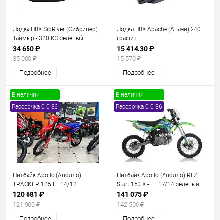
Лодка ПВХ SibRiver (Сибривер)
Лодка ПВХ Apache (Апачи) 240
Таймыр - 320 KС зелёный
графит
34 650 ₽
15 414.30 ₽
35 000 ₽
15 570 ₽
Подробнее
Подробнее
В наличии
В наличии
Рассрочка 0-0-36
Рассрочка 0-0-36
Питбайк Apollo (Аполло)
Питбайк Apollo (Аполло) RFZ
TRACKER 125 LE 14/12
Start 150 X - LE 17/14 зеленый
красный/синий
120 681 ₽
141 075 ₽
121 900 ₽
142 500 ₽
Подробнее
Подробнее