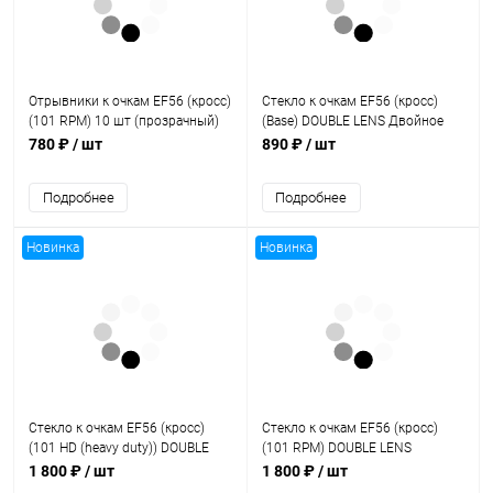
Отрывники к очкам EF56 (кросс)
Стекло к очкам EF56 (кросс)
(101 RPM) 10 шт (прозрачный)
(Base) DOUBLE LENS Двойное
стекло (прозрачный)
780 ₽
/ шт
890 ₽
/ шт
Подробнее
Подробнее
Новинка
Новинка
Стекло к очкам EF56 (кросс)
Стекло к очкам EF56 (кросс)
(101 HD (heavy duty)) DOUBLE
(101 RPM) DOUBLE LENS
LENS Двойное стекло
Двойное стекло (прозрачный)
1 800 ₽
/ шт
1 800 ₽
/ шт
(прозрачный)