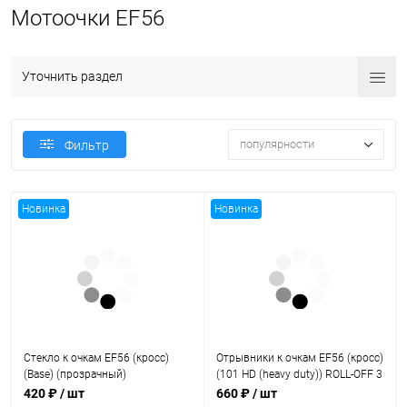
Мотоочки EF56
Уточнить раздел
популярности
Фильтр
Новинка
Новинка
Стекло к очкам EF56 (кросс)
Отрывники к очкам EF56 (кросс)
(Base) (прозрачный)
(101 HD (heavy duty)) ROLL-OFF 3
шт (прозрачный)
420 ₽
/ шт
660 ₽
/ шт