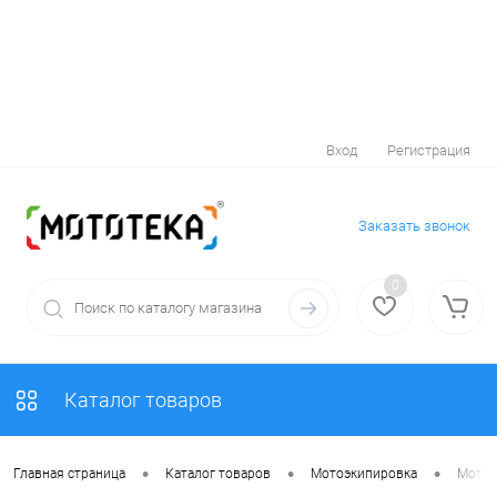
Вход
Регистрация
Заказать звонок
0
Каталог товаров
•
•
•
Главная страница
Каталог товаров
Мотоэкипировка
Мотоо