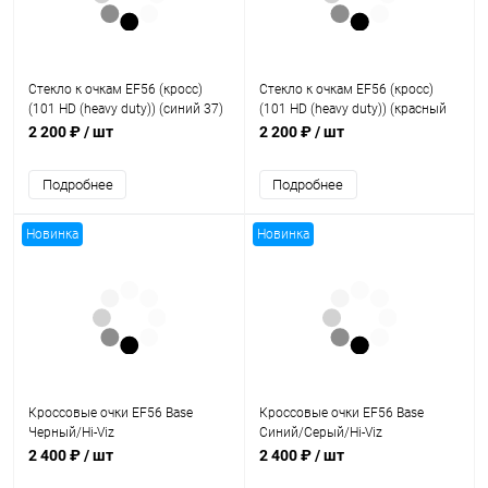
Стекло к очкам EF56 (кросс)
Стекло к очкам EF56 (кросс)
(101 HD (heavy duty)) (синий 37)
(101 HD (heavy duty)) (красный
35)
2 200 ₽
/ шт
2 200 ₽
/ шт
Подробнее
Подробнее
Новинка
Новинка
Кроссовые очки EF56 Base
Кроссовые очки EF56 Base
Черный/Hi-Viz
Синий/Серый/Hi-Viz
2 400 ₽
/ шт
2 400 ₽
/ шт