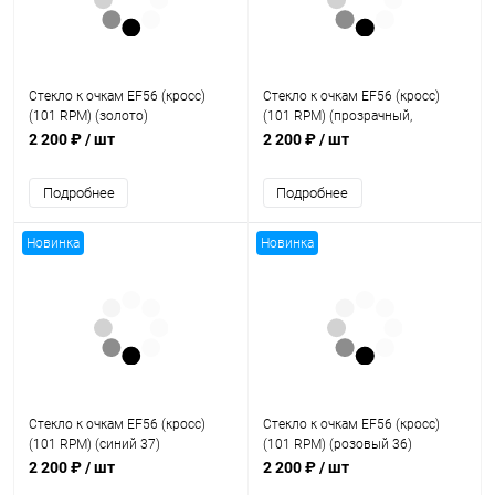
Стекло к очкам EF56 (кросс)
Стекло к очкам EF56 (кросс)
(101 RPM) (золото)
(101 RPM) (прозрачный,
Антифог)
2 200 ₽
/ шт
2 200 ₽
/ шт
Подробнее
Подробнее
Новинка
Новинка
Стекло к очкам EF56 (кросс)
Стекло к очкам EF56 (кросс)
(101 RPM) (синий 37)
(101 RPM) (розовый 36)
2 200 ₽
/ шт
2 200 ₽
/ шт