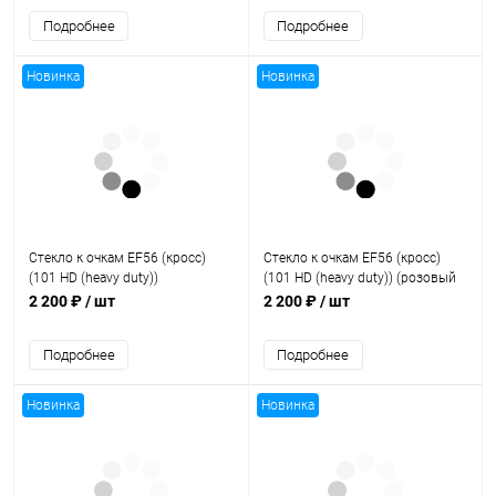
Подробнее
Подробнее
Новинка
Новинка
Стекло к очкам EF56 (кросс)
Стекло к очкам EF56 (кросс)
(101 HD (heavy duty))
(101 HD (heavy duty)) (розовый
(прозрачный, Антифог)
36)
2 200 ₽
/ шт
2 200 ₽
/ шт
Подробнее
Подробнее
Новинка
Новинка