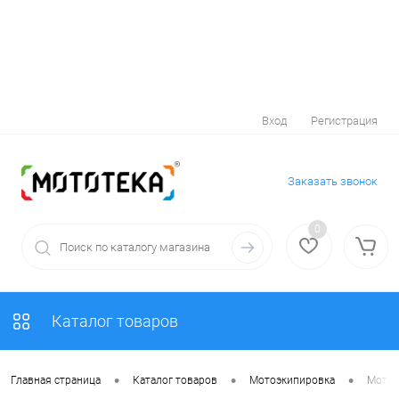
Вход
Регистрация
Заказать звонок
0
Каталог товаров
•
•
•
Главная страница
Каталог товаров
Мотоэкипировка
Мотоо