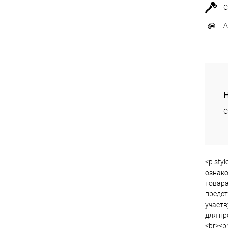
С
А
С
<p sty
ознако
товара
предст
участв
для пр
<br><br