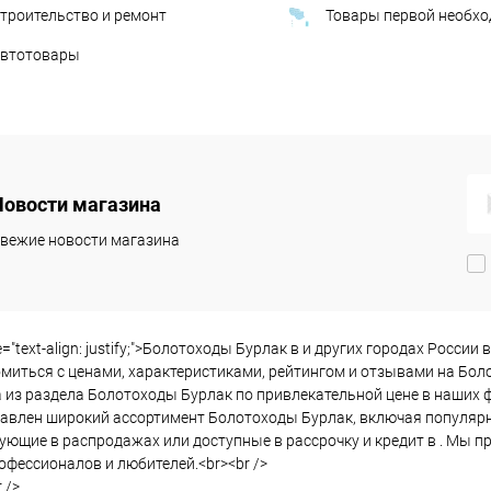
троительство и ремонт
Товары первой необх
втотовары
Новости магазина
вежие новости магазина
le="text-align: justify;">Болотоходы Бурлак в и других городах Росс
миться с ценами, характеристиками, рейтингом и отзывами на Боло
 из раздела Болотоходы Бурлак по привлекательной цене в наших ф
авлен широкий ассортимент Болотоходы Бурлак, включая популярны
ующие в распродажах или доступные в рассрочку и кредит в . Мы 
офессионалов и любителей.<br><br />
 />