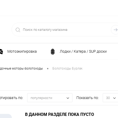
Мотоэкипировка
Лодки / Катера / SUP доски
Спортивные товары / Велосипеды / Самокаты
•
дочные моторы болотоходы
Болотоходы Бурлак
и
Генераторы и электростанции
Электрони
ртировать по:
Показать по:
популярности
30
Климатическая техника
Принадлежности для рыба
В ДАННОМ РАЗДЕЛЕ ПОКА ПУСТО
ние
Силовая техника
Станки