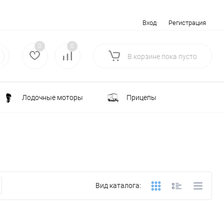
Вход
Регистрация
0
0
В корзине
пока
пусто
Лодочные моторы
Прицепы
Электротранспорт
Всё для туризма
ка
Водоснабжение и полив
Вид каталога:
лки
РАСПРОДАЖА
Строительство и ремонт