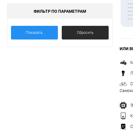
ФИЛЬТР ПО ПАРАМЕТРАМ
Товары первой необх
Показать
Сбросить
ИЛИ В
М
Л
С
Самок
Э
К
С