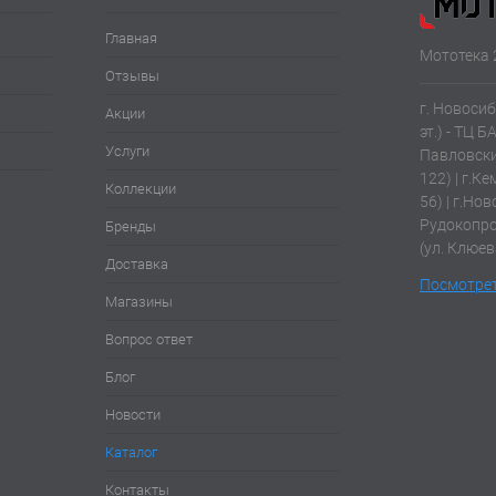
Главная
Мототека 
Отзывы
г. Новосиб
Акции
эт.) - ТЦ Б
Услуги
Павловски
122) | г.К
Коллекции
56) | г.Нов
Рудокопров
Бренды
(ул. Клюев
Доставка
Посмотрет
Магазины
Вопрос ответ
Блог
Новости
Каталог
Контакты