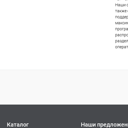
Наши с
также 
поддер
максим
програ
распро
раздел
операт
Каталог
Наши предложен