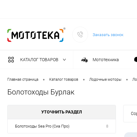
Заказать звонок
КАТАЛОГ ТОВАРОВ
Мототехника
Садовая техника
•
•
•
Главная страница
Каталог товаров
Лодочные моторы
Ло
Болотоходы Бурлак
Масла и тех. жидкост
УТОЧНИТЬ РАЗДЕЛ
Со
Инструмент
Болотоходы Sea Pro (Сиа Про)
8
Сварочное оборудова