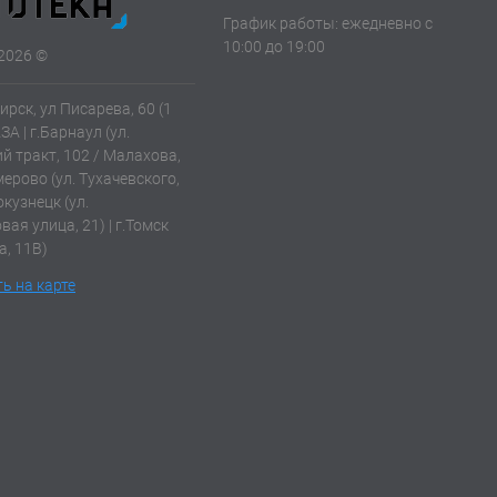
График работы: ежедневно с
10:00 до 19:00
2026 ©
ирск, ул Писарева, 60 (1
АЗА | г.Барнаул (ул.
й тракт, 102 / Малахова,
емерово (ул. Тухачевского,
окузнецк (ул.
ая улица, 21) | г.Томск
а, 11В)
ь на карте