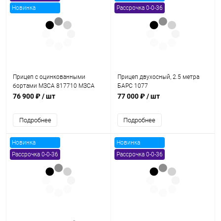
Новинка
Рассрочка 0-0-36
Прицеп с оцинкованными
Прицеп двухосный, 2.5 метра
бортами МЗСА 817710 МЗСА
БАРС 1077
817710 024
76 900 ₽
/ шт
77 000 ₽
/ шт
Подробнее
Подробнее
Новинка
Новинка
Рассрочка 0-0-36
Рассрочка 0-0-36