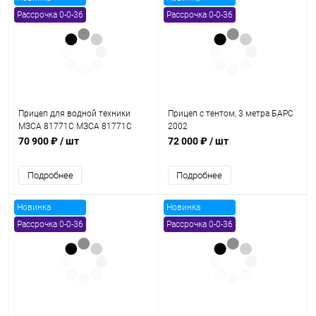
Рассрочка 0-0-36
Рассрочка 0-0-36
Прицеп для водной техники
Прицеп с тентом, 3 метра БАРС
МЗСА 81771С МЗСА 81771С
2002
014
70 900 ₽
/ шт
72 000 ₽
/ шт
Подробнее
Подробнее
Новинка
Новинка
Рассрочка 0-0-36
Рассрочка 0-0-36