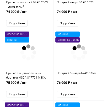
Прицеп одноосный БАРС 2003,
Прицеп 2 метра БАРС 1023
тентованный
74 000 ₽
/ шт
74 000 ₽
/ шт
Подробнее
Подробнее
Рассрочка 0-0-36
Новинка
Новинка
Рассрочка 0-0-36
Прицеп с оцинкованными
Прицеп 2.5 метра БАРС 1076
бортами МЗСА 817701 МЗСА
817701 022
75 900 ₽
/ шт
76 000 ₽
/ шт
Подробнее
Подробнее
Рассрочка 0-0-36
Новинка