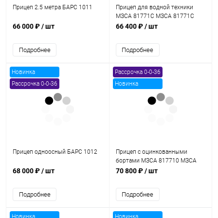
Прицеп 2.5 метра БАРС 1011
Прицеп для водной техники
МЗСА 81771С МЗСА 81771С
012
66 000 ₽
/ шт
66 400 ₽
/ шт
Подробнее
Подробнее
Новинка
Рассрочка 0-0-36
Рассрочка 0-0-36
Новинка
Прицеп одноосный БАРС 1012
Прицеп с оцинкованными
бортами МЗСА 817710 МЗСА
817710 022
68 000 ₽
/ шт
70 800 ₽
/ шт
Подробнее
Подробнее
Новинка
Новинка