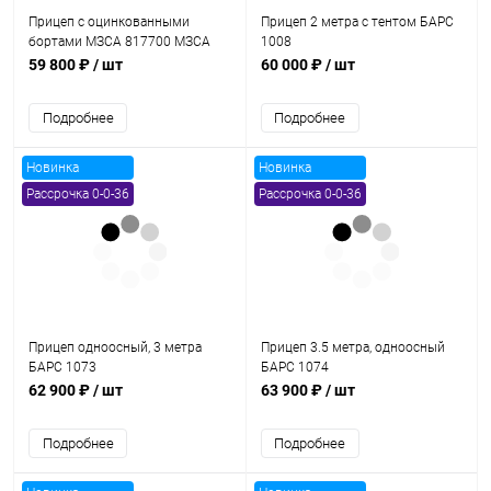
Прицеп с оцинкованными
Прицеп 2 метра с тентом БАРС
бортами МЗСА 817700 МЗСА
1008
817700 002
59 800 ₽
/ шт
60 000 ₽
/ шт
Подробнее
Подробнее
Новинка
Новинка
Рассрочка 0-0-36
Рассрочка 0-0-36
Прицеп одноосный, 3 метра
Прицеп 3.5 метра, одноосный
БАРС 1073
БАРС 1074
62 900 ₽
/ шт
63 900 ₽
/ шт
Подробнее
Подробнее