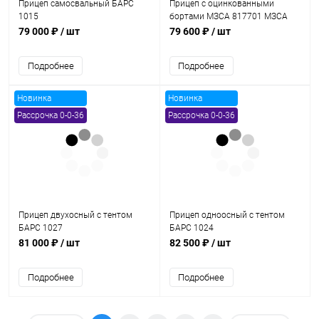
Прицеп самосвальный БАРС
Прицеп с оцинкованными
1015
бортами МЗСА 817701 МЗСА
817701 024
79 000 ₽
/ шт
79 600 ₽
/ шт
Подробнее
Подробнее
Новинка
Новинка
Рассрочка 0-0-36
Рассрочка 0-0-36
Прицеп двухосный с тентом
Прицеп одноосный с тентом
БАРС 1027
БАРС 1024
81 000 ₽
/ шт
82 500 ₽
/ шт
Подробнее
Подробнее