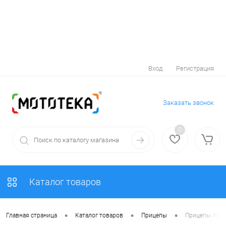
Вход
Регистрация
Заказать звонок
0
Каталог товаров
•
•
•
Главная страница
Каталог товаров
Прицепы
Прицепы по п