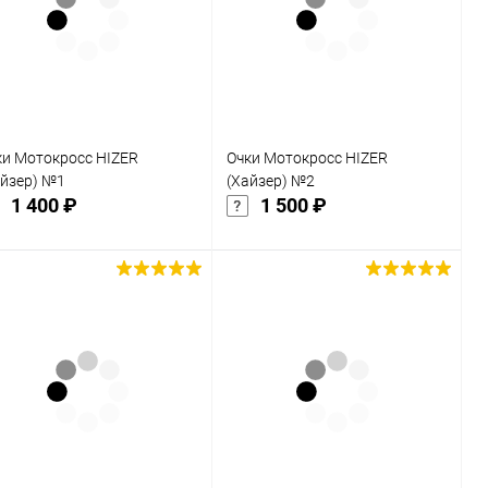
к
клик
В избранное
В избранное
Недоступно
Недоступно
ки Мотокросс HIZER
Очки Мотокросс HIZER
айзер) №1
(Хайзер) №2
1 400 ₽
1 500 ₽
Подписаться
Подписаться
Купить в 1
Сравнение
Купить в 1
Сравнение
к
клик
В избранное
В избранное
Недоступно
Недоступно