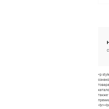
К
клик
В
С
<p sty
ознако
товара
катало
также 
премиа
<br><br