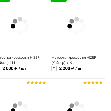
тоочки кроссовые HIZER
Мотоочки кроссовые HIZER
йзер) #11
(Хайзер) #19
2 000 ₽
2 200 ₽
/ шт
/ шт
В корзину
В корзину
Купить в 1
Сравнение
Купить в 1
Сравнение
к
клик