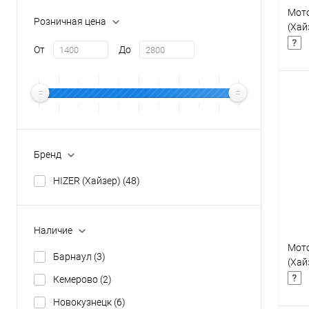
Мото
Розничная цена
(Хай
От
До
К
клик
Бренд
В
HIZER (Хайзер)
(48)
Наличие
Мото
Барнаул
(3)
(Хай
Кемерово
(2)
Новокузнецк
(6)