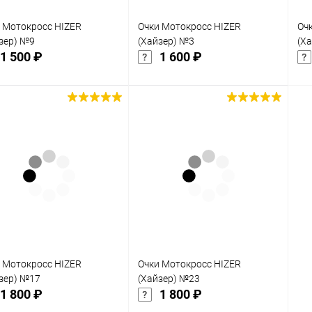
 Мотокросс HIZER
Очки Мотокросс HIZER
Оч
зер) №9
(Хайзер) №3
(Х
1 500 ₽
1 600 ₽
Подписаться
Подписаться
упить в 1
Сравнение
Купить в 1
Сравнение
клик
кли
 избранное
В избранное
Недоступно
Недоступно
 Мотокросс HIZER
Очки Мотокросс HIZER
зер) №17
(Хайзер) №23
1 800 ₽
1 800 ₽