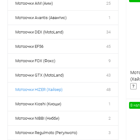
Мотоочки AiM (Аим)
25
Товары первой необх
Мотоочки Avantis (Авантис)
1
Мотоочки DEX (MotoLand)
34
Мотоочки EF56
45
Мотоочки FOX (Фокс)
9
Мото
Мотоочки GTX (MotoLand)
43
(Хай
Мотоочки HIZER (Хайзер)
48
Мотоочки Kioshi (Киоши)
1
В на
Мотоочки NIBBI (Нибби)
2
К
Мотоочки Regulmoto (Регулмото)
3
клик