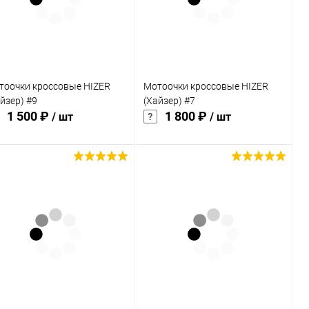
В избранное
В наличии
В избранное
В наличии
тоочки кроссовые HIZER
Мотоочки кроссовые HIZER
йзер) #9
(Хайзер) #7
1 500 ₽
1 800 ₽
/ шт
/ шт
В корзину
В корзину
Купить в 1
Сравнение
Купить в 1
Сравнение
к
клик
В избранное
В наличии
В избранное
В наличии