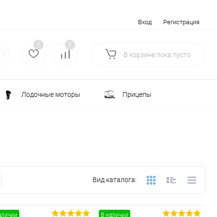
Вход
Регистрация
0
0
В корзине
пока
пусто
Лодочные моторы
Прицепы
Электротранспорт
Всё для туризма
ка
Водоснабжение и полив
Вид каталога:
лки
РАСПРОДАЖА
Строительство и ремонт
аличии
В наличии