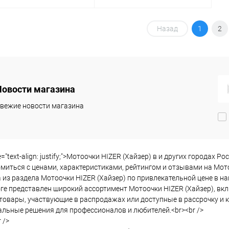
Подписаться
Подписаться
Назад
1
2
упить в 1
Сравнение
Купить в 1
Сравнение
клик
 избранное
В избранное
Новости магазина
Недоступно
Недоступно
вежие новости магазина
le="text-align: justify;">Мотоочки HIZER (Хайзер) в и других города
миться с ценами, характеристиками, рейтингом и отзывами на Мото
 из раздела Мотоочки HIZER (Хайзер) по привлекательной цене в н
ге представлен широкий ассортимент Мотоочки HIZER (Хайзер), вкл
товары, участвующие в распродажах или доступные в рассрочку и к
льные решения для профессионалов и любителей.<br><br />
 />