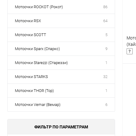
В
Мотоочки ROCKOT (Рокот)
86
Мотоочки RSX
64
Мотоочки SCOTT
5
Мото
(Хай
Мотоочки Sparx (Спаркс)
9
Мотоочки Starezzi (Стареззи)
1
Мотоочки STARKS
32
Мотоочки THOR (Тор)
1
К
клик
Мотоочки Vemar (Вемар)
6
В
ФИЛЬТР ПО ПАРАМЕТРАМ