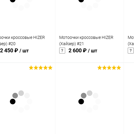
 избранное
В наличии
В избранное
В наличии
очки кроссовые HIZER
Мотоочки кроссовые HIZER
Мо
зер) #20
(Хайзер) #21
(Ха
2 450 ₽
2 600 ₽
/ шт
/ шт
В корзину
В корзину
упить в 1
Сравнение
Купить в 1
Сравнение
клик
кли
 избранное
В наличии
В избранное
В наличии