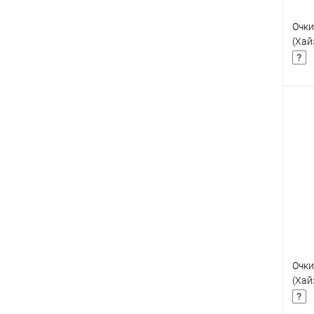
Очки
(Хай
К
клик
В
Очки
(Хай