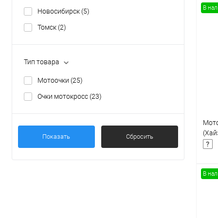
В на
Новосибирск
(5)
Томск
(2)
К
клик
Тип товара
В
Мотоочки
(25)
Очки мотокросс
(23)
Мото
(Хай
Показать
Сбросить
В на
К