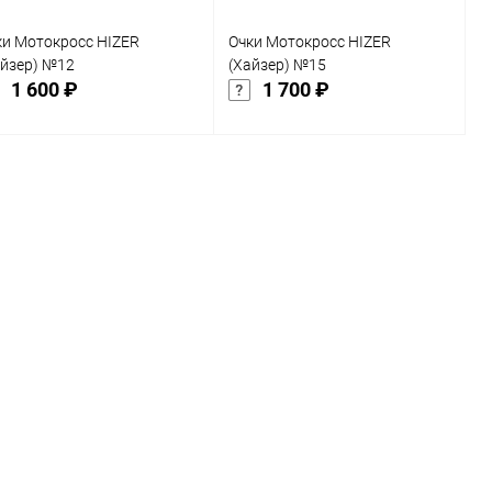
ки Мотокросс HIZER
Очки Мотокросс HIZER
айзер) №12
(Хайзер) №15
1 600 ₽
1 700 ₽
Подписаться
Подписаться
Купить в 1
Сравнение
Купить в 1
Сравнение
к
клик
В избранное
В избранное
Недоступно
Недоступно