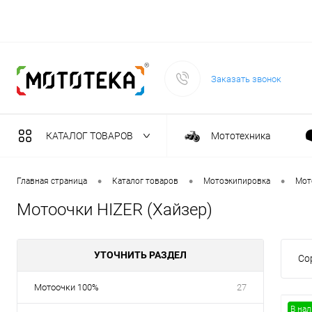
Заказать звонок
КАТАЛОГ ТОВАРОВ
Мототехника
Садовая техника
•
•
•
Главная страница
Каталог товаров
Мотоэкипировка
Мот
Мотоочки HIZER (Хайзер)
Масла и тех. жидкост
УТОЧНИТЬ РАЗДЕЛ
Со
Инструмент
Мотоочки 100%
27
Сварочное оборудова
В на