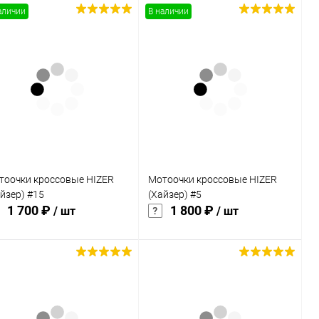
аличии
В наличии
В корзину
Подписаться
Купить в 1
Сравнение
Купить в 1
Сравнение
к
клик
В избранное
В наличии
В избранное
Недоступно
тоочки кроссовые HIZER
Мотоочки кроссовые HIZER
йзер) #15
(Хайзер) #5
1 700 ₽
1 800 ₽
/ шт
/ шт
Подписаться
Подписаться
Купить в 1
Сравнение
Купить в 1
Сравнение