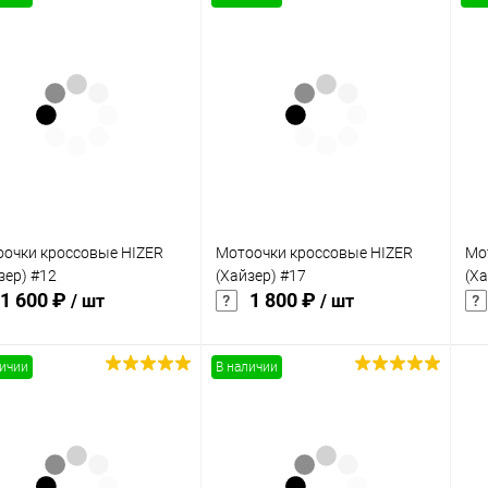
одимости
Запчасти
Автотовары
очки кроссовые HIZER
Мотоочки кроссовые HIZER
Мо
зер) #12
(Хайзер) #17
(Ха
1 600 ₽
1 800 ₽
/ шт
/ шт
личии
В наличии
В корзину
В корзину
упить в 1
Сравнение
Купить в 1
Сравнение
клик
кли