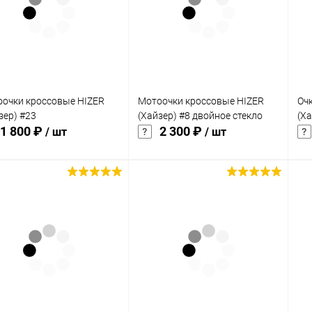
клик
кли
 избранное
В избранное
Недоступно
Недоступно
очки кроссовые HIZER
Мотоочки кроссовые HIZER
Оч
зер) #23
(Хайзер) #8 двойное стекло
(Х
1 800 ₽
2 300 ₽
/ шт
/ шт
Подписаться
Подписаться
упить в 1
Сравнение
Купить в 1
Сравнение
кли
клик
 избранное
В избранное
Недоступно
Недоступно