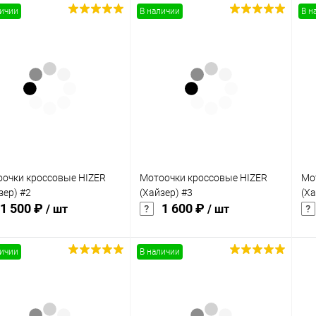
личии
В наличии
В н
В корзину
В корзину
упить в 1
Сравнение
Купить в 1
Сравнение
клик
кли
 избранное
В наличии
В избранное
В наличии
очки кроссовые HIZER
Мотоочки кроссовые HIZER
Мо
зер) #2
(Хайзер) #3
(Ха
1 500 ₽
1 600 ₽
/ шт
/ шт
личии
В наличии
Подписаться
Подписаться
упить в 1
Сравнение
Купить в 1
Сравнение