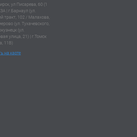
ирск, ул Писарева, 60 (1
АЗА | г.Барнаул (ул.
й тракт, 102 / Малахова,
емерово (ул. Тухачевского,
окузнецк (ул.
ая улица, 21) | г.Томск
а, 11В)
ь на карте