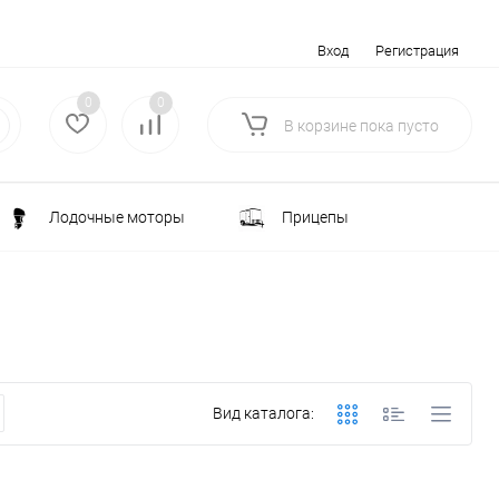
Вход
Регистрация
0
0
В корзине
пока
пусто
Лодочные моторы
Прицепы
Электротранспорт
Всё для туризма
ка
Водоснабжение и полив
Вид каталога:
лки
РАСПРОДАЖА
Строительство и ремонт