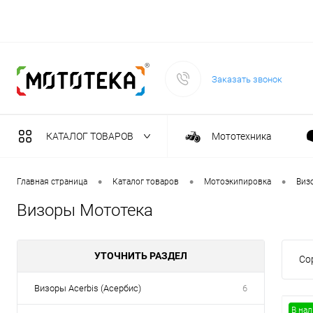
Заказать звонок
КАТАЛОГ ТОВАРОВ
Мототехника
Садовая техника
•
•
•
Главная страница
Каталог товаров
Мотоэкипировка
Виз
Визоры Мототека
Масла и тех. жидкост
УТОЧНИТЬ РАЗДЕЛ
Со
Инструмент
Визоры Acerbis (Асербис)
6
Сварочное оборудова
В на