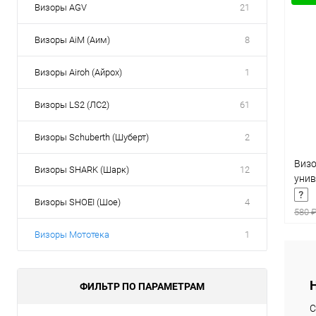
Визоры AGV
21
Товары первой необх
Визоры AiM (Аим)
8
Визоры Airoh (Айрох)
1
Визоры LS2 (ЛС2)
61
Визоры Schuberth (Шуберт)
2
Визо
Визоры SHARK (Шарк)
12
унив
Визоры SHOEI (Шое)
4
580 
Визоры Мототека
1
ФИЛЬТР ПО ПАРАМЕТРАМ
К
клик
С