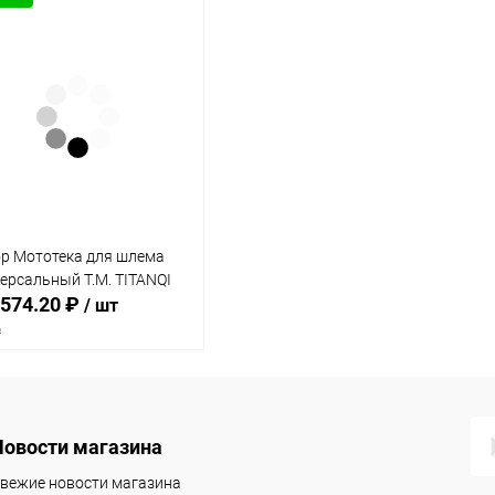
одимости
Запчасти
Автотовары
р Мототека для шлема
ерсальный T.M. TITANQI
574.20 ₽
/ шт
₽
В корзину
Новости магазина
упить в 1
Сравнение
вежие новости магазина