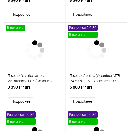
3 390 ₽
/ шт
3 390 ₽
/ шт
Подробнее
Подробнее
В наличии
Рассрочка 0-0-36
В наличии
Джерси/футболка для
Джерси Acerbis (Асербис) MTB
мотокросса FOX (Фокс) #17
RAZORCREST Black/Green XXL
(XXL)
3 390 ₽
/ шт
6 000 ₽
/ шт
Подробнее
Подробнее
Рассрочка 0-0-36
Рассрочка 0-0-36
В наличии
В наличии