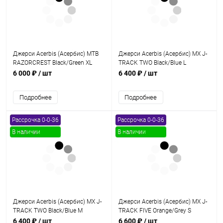
Джерси Acerbis (Асербис) MTB
Джерси Acerbis (Асербис) MX J-
RAZORCREST Black/Green XL
TRACK TWO Black/Blue L
6 000 ₽
/ шт
6 400 ₽
/ шт
Подробнее
Подробнее
Рассрочка 0-0-36
Рассрочка 0-0-36
В наличии
В наличии
Джерси Acerbis (Асербис) MX J-
Джерси Acerbis (Асербис) MX J-
TRACK TWO Black/Blue M
TRACK FIVE Orange/Grey S
6 400 ₽
/ шт
6 600 ₽
/ шт