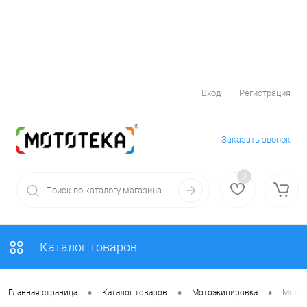
Вход
Регистрация
Заказать звонок
0
Каталог товаров
•
•
•
Главная страница
Каталог товаров
Мотоэкипировка
Мотоо