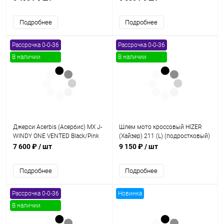
Подробнее
Подробнее
Рассрочка 0-0-36
Рассрочка 0-0-36
В наличии
В наличии
Джерси Acerbis (Асербис) MX J-
Шлем мото кроссовый HIZER
WINDY ONE VENTED Black/Pink
(Хайзер) 211 (L) (подростковый)
XL
7 600 ₽
/ шт
9 150 ₽
/ шт
Подробнее
Подробнее
Рассрочка 0-0-36
Новинка
В наличии