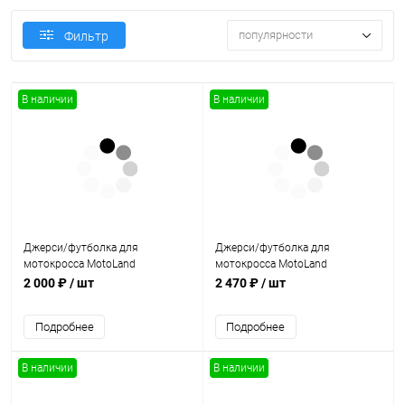
популярности
Фильтр
В наличии
В наличии
Джерси/футболка для
Джерси/футболка для
мотокросса MotoLand
мотокросса MotoLand
(Мотолэнд) Racing Team /
(Мотолэнд) Racing Team /
2 000 ₽
/ шт
2 470 ₽
/ шт
ORANGE (XL)
ORANGE (XXL)
Подробнее
Подробнее
В наличии
В наличии