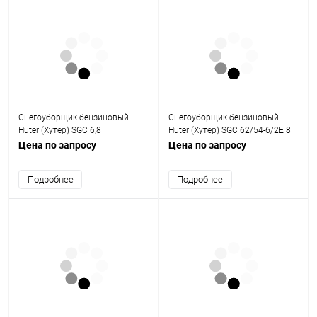
Снегоуборщик бензиновый
Снегоуборщик бензиновый
Huter (Хутер) SGC 6,8
Huter (Хутер) SGC 62/54-6/2E 8
л.с.
Цена по запросу
Цена по запросу
Подробнее
Подробнее