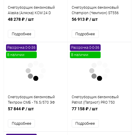
Снегоуборщик бензиновый
Снегоуборщик бензиновый
Alaska (Аляска) KCM 24 D
Champion (Чемпион) ST556
AIRLESS
48 278 ₽
/ шт
56 913 ₽
/ шт
Подробнее
Подробнее
Рассрочка 0-0-36
Рассрочка 0-0-36
В наличии
В наличии
Снегоуборщик бензиновый
Снегоуборщик бензиновый
Техпром СМБ - Т6.5/570 ЭФ
Patriot (Патриот) PRO 750
(завод Hus.)
57 844 ₽
/ шт
77 158 ₽
/ шт
Подробнее
Подробнее