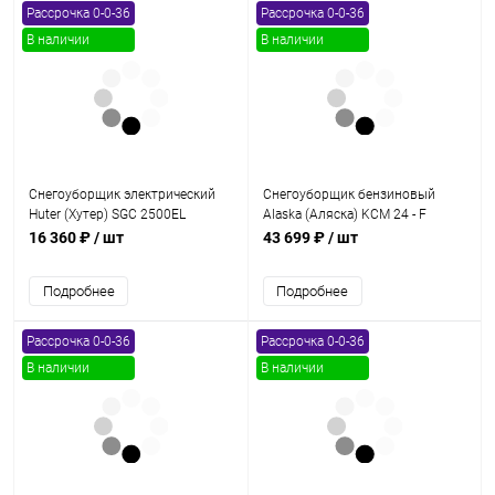
Рассрочка 0-0-36
Рассрочка 0-0-36
В наличии
В наличии
Снегоуборщик электрический
Снегоуборщик бензиновый
Huter (Хутер) SGC 2500EL
Alaska (Аляска) KCM 24 - F
AIRLESS
16 360 ₽
/ шт
43 699 ₽
/ шт
Подробнее
Подробнее
Рассрочка 0-0-36
Рассрочка 0-0-36
В наличии
В наличии