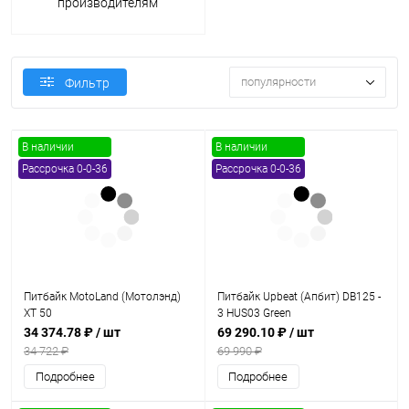
производителям
популярности
Фильтр
В наличии
В наличии
Рассрочка 0-0-36
Рассрочка 0-0-36
Питбайк MotoLand (Мотолэнд)
Питбайк Upbeat (Апбит) DB125 -
XT 50
3 HUS03 Green
34 374.78 ₽
/ шт
69 290.10 ₽
/ шт
34 722 ₽
69 990 ₽
Подробнее
Подробнее