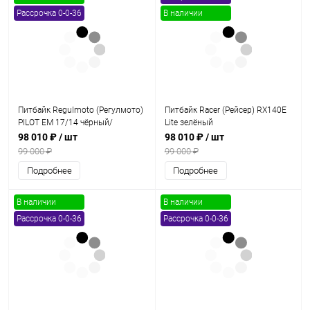
Рассрочка 0-0-36
В наличии
Питбайк Regulmoto (Регулмото)
Питбайк Racer (Рейсер) RX140E
PILOT EM 17/14 чёрный/
Lite зелёный
оранжевый
98 010 ₽
/ шт
98 010 ₽
/ шт
99 000 ₽
99 000 ₽
Подробнее
Подробнее
В наличии
В наличии
Рассрочка 0-0-36
Рассрочка 0-0-36