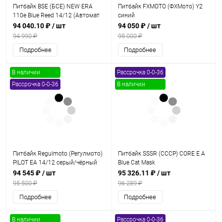
Питбайк BSE (БСЕ) NEW ERA
Питбайк FXMOTO (ФХМото) Y2
110e Blue Reed 14/12 (Автомат
синий
КПП) full auto
94 040.10 ₽
/ шт
94 050 ₽
/ шт
94 990 ₽
95 000 ₽
Подробнее
Подробнее
В наличии
Рассрочка 0-0-36
Рассрочка 0-0-36
В наличии
Питбайк Regulmoto (Регулмото)
Питбайк SSSR (СССР) CORE E A
PILOT EA 14/12 серый/чёрный
Blue Cat Mask
94 545 ₽
/ шт
95 326.11 ₽
/ шт
95 500 ₽
96 289 ₽
Подробнее
Подробнее
В наличии
Рассрочка 0-0-36