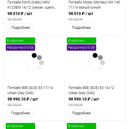
Питбайк KAYO (Кайо) MINI
Питбайк Motax (Мотакс) MX 140
К125EM 14/12 (механ. сцепл.,
17/14 белый/синий
эл. стартер 2024г.)
98 010 ₽
/ шт
98 010 ₽
/ шт
99 000 ₽
99 000 ₽
Подробнее
Подробнее
В наличии
В наличии
Рассрочка 0-0-36
Рассрочка 0-0-36
Питбайк BSE (БСЕ) EX 17/14
Питбайк BSE (БСЕ) EX 14/12
Urban Grey (040)
Urban Grey (040)
98 990.10 ₽
/ шт
98 990.10 ₽
/ шт
99 990 ₽
99 990 ₽
Подробнее
Подробнее
В наличии
В наличии