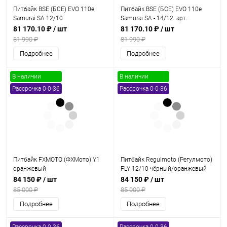
Питбайк BSE (БСЕ) EVO 110e
Питбайк BSE (БСЕ) EVO 110e
Samurai SA 12/10
Samurai SA - 14/12. арт.
(Полуавтоматическая КПП)
B0EVCB045CHW3
81 170.10 ₽
/ шт
81 170.10 ₽
/ шт
81 990 ₽
81 990 ₽
Подробнее
Подробнее
В наличии
В наличии
Рассрочка 0-0-36
Рассрочка 0-0-36
Питбайк FXMOTO (ФХМото) Y1
Питбайк Regulmoto (Регулмото)
оранжевый
FLY 12/10 чёрный/оранжевый
84 150 ₽
/ шт
84 150 ₽
/ шт
85 000 ₽
85 000 ₽
Подробнее
Подробнее