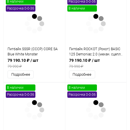
В наличии
Рассрочка 0-0-36
Рассрочка 0-0-36
В наличии
Питбайк SSSR (СССР) CORE SA
Питбайк ROCKOT (Рокот) BASIC
Blue White Monster
125 Demoniac 2.0 (механ. сцепл..
17/14)
79 190.10 ₽
/ шт
79 190.10 ₽
/ шт
79 990 ₽
79 990 ₽
Подробнее
Подробнее
В наличии
В наличии
Рассрочка 0-0-36
Рассрочка 0-0-36