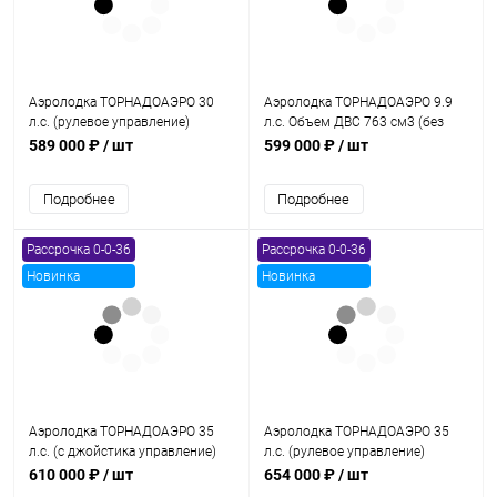
Аэролодка ТОРНАДОАЭРО 30
Аэролодка ТОРНАДОАЭРО 9.9
л.с. (рулевое управление)
л.с. Объем ДВС 763 см3 (без
прав и регистрации)
589 000 ₽
/ шт
599 000 ₽
/ шт
Подробнее
Подробнее
Рассрочка 0-0-36
Рассрочка 0-0-36
Новинка
Новинка
Аэролодка ТОРНАДОАЭРО 35
Аэролодка ТОРНАДОАЭРО 35
л.с. (с джойстика управление)
л.с. (рулевое управление)
610 000 ₽
/ шт
654 000 ₽
/ шт