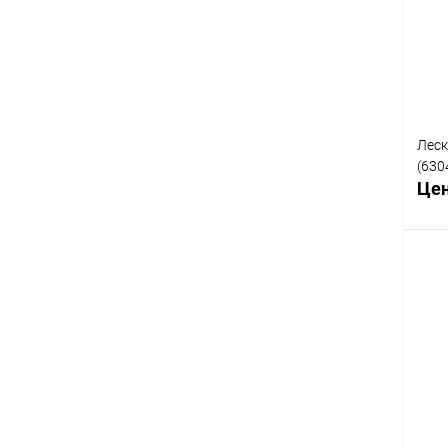
К
клик
В
Леск
(630
Цен
К
клик
В