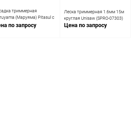
садка триммерная
Леска триммерная 1.6мм 15м
ruyama (Маруяма) Pitasul с
круглая Unisaw (SPRO-07303)
кой 2,3 мм
на по запросу
Цена по запросу
Запросить цену
Запросить цену
Купить в 1
Сравнение
Купить в 1
Сравнение
к
клик
В избранное
В избранное
Недоступно
Недоступно