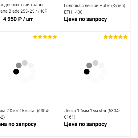
ск для жесткой травы
Головка с леской Huter (Хутер)
ana Blade 255/25,4/40Р
ETH - 400
059-279)
4 950 ₽
Цена по запросу
/ шт
В корзину
Запросить цену
Купить в 1
Сравнение
к
Купить в 1
Сравнение
клик
В избранное
В наличии
В избранное
Недоступно
ка 2.0мм 15м star (6304-
Леска 1.6мм 15м star (6304-
62)
0161)
на по запросу
Цена по запросу