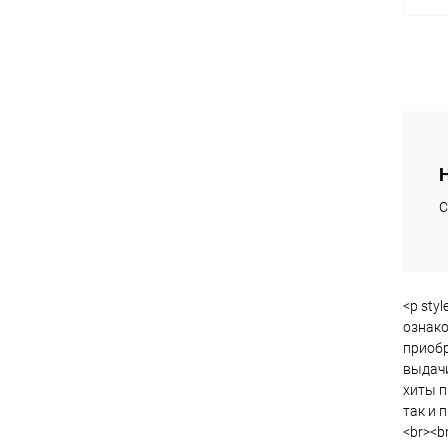
К
клик
В
С
<p sty
ознако
приобр
выдачи
хиты п
так и 
<br><br