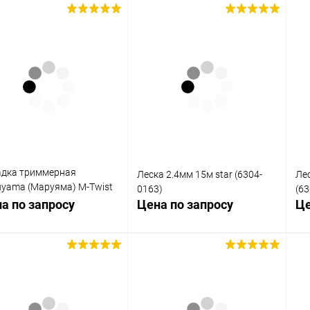
Запросить цену
Запросить цену
упить в 1
Сравнение
Купить в 1
Сравнение
клик
кли
 избранное
В избранное
Недоступно
Недоступно
адка триммерная
Леска 2.4мм 15м star (6304-
Лес
yama (Маруяма) M-Twist
0163)
(63
ской 2,4 мм
а по запросу
Цена по запросу
Це
Запросить цену
Запросить цену