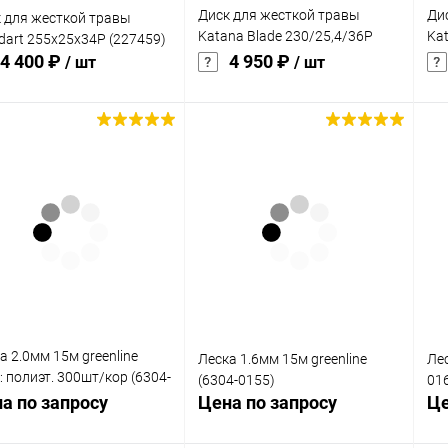
Диск для жесткой травы
Ди
 для жесткой травы
Katana Blade 230/25,4/36Р
Kat
dart 255x25x34P (227459)
(91059-278)
(91
4 400 ₽
4 950 ₽
/ шт
/ шт
В корзину
В корзину
упить в 1
Сравнение
Купить в 1
Сравнение
клик
кли
 избранное
В наличии
В избранное
В наличии
а 2.0мм 15м greenline
Леска 1.6мм 15м greenline
Лес
: полиэт. 300шт/кор (6304-
(6304-0155)
01
)
а по запросу
Цена по запросу
Це