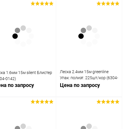
Запросить цену
Запросить цену
Купить в 1
Сравнение
Купить в 1
Сравнение
к
клик
В избранное
В избранное
Недоступно
Недоступно
Леска 2.4мм 15м greenline
ка 1.6мм 15м silent Блистер
Упак: полиэт. 225шт/кор (6304-
04-0142)
0157)
на по запросу
Цена по запросу
Запросить цену
Запросить цену