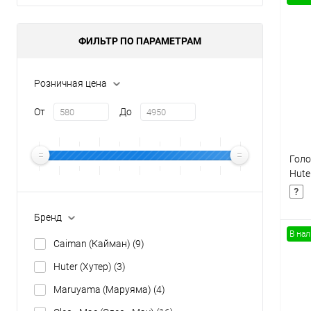
Товары первой необх
ФИЛЬТР ПО ПАРАМЕТРАМ
Розничная цена
От
До
Голо
Hute
1200
Бренд
В на
Caiman (Кайман)
(9)
Huter (Хутер)
(3)
К
Maruyama (Маруяма)
(4)
клик