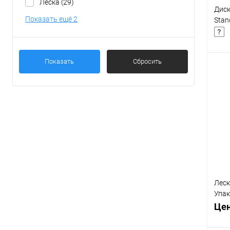
Леска
(29)
Диск
Показать ещё 2
Stan
Показать
Сбросить
К
клик
В
Леск
Упак
0156
Цен