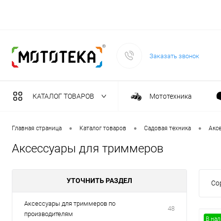
Заказать звонок
КАТАЛОГ ТОВАРОВ
Мототехника
Садовая техника
•
•
•
Главная страница
Каталог товаров
Садовая техника
Акс
Аксессуары для триммеров
Масла и тех. жидкост
УТОЧНИТЬ РАЗДЕЛ
Со
Инструмент
Аксессуары для триммеров по
48
производителям
Сварочное оборудова
В на