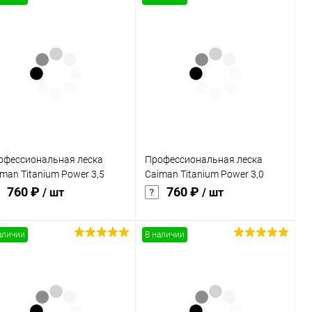
офессиональная леска
Профессиональная леска
man Titanium Power 3,5
Caiman Titanium Power 3,0
/9 м (CB271)
мм/15 м (CB270)
760 ₽
760 ₽
/ шт
/ шт
аличии
В наличии
В корзину
В корзину
Купить в 1
Сравнение
Купить в 1
Сравнение
к
клик