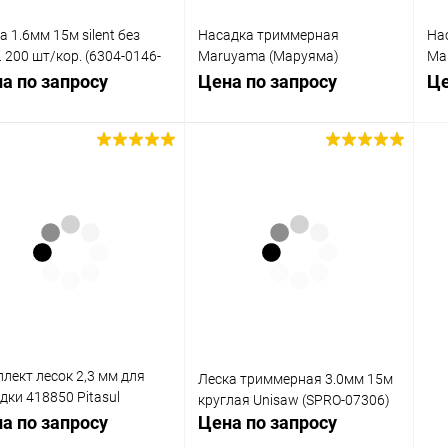
а 1.6мм 15м silent без
Насадка триммерная
На
. 200 шт/кор. (6304-0146-
Maruyama (Маруяма)
Ma
Rakumaki с леской 2,4 мм
лес
а по запросу
Цена по запросу
Це
Запросить цену
Запросить цену
упить в 1
Сравнение
Купить в 1
Сравнение
клик
кли
 избранное
В избранное
Недоступно
Недоступно
лект лесок 2,3 мм для
Леска триммерная 3.0мм 15м
дки 418850 Pitasul
круглая Unisaw (SPRO-07306)
859)
а по запросу
Цена по запросу