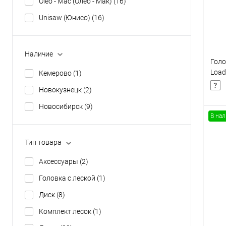
Oleo - Mac (Олео - Мак)
(16)
В
Unisaw (Юнисо)
(16)
Наличие
Голо
Load
Кемерово
(1)
1500
Новокузнецк
(2)
Новосибирск
(9)
В на
Тип товара
К
Аксессуары
(2)
клик
Головка с леской
(1)
В
Диск
(8)
Комплект лесок
(1)