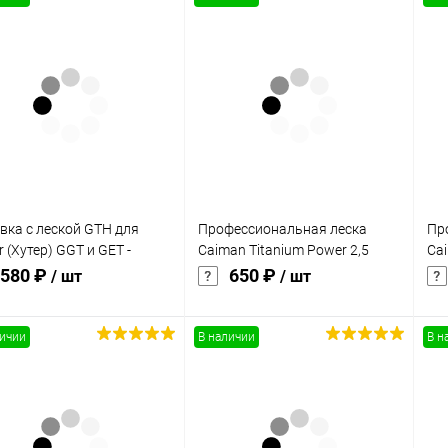
одимости
Запчасти
Автотовары
вка с леской GTH для
Профессиональная леска
Пр
r (Хутер) GGT и GET -
Caiman Titanium Power 2,5
Cai
SL SAF
мм/15 м (CB269)
мм
580 ₽
650 ₽
/ шт
/ шт
личии
В наличии
В н
В корзину
В корзину
упить в 1
Сравнение
Купить в 1
Сравнение
клик
кли