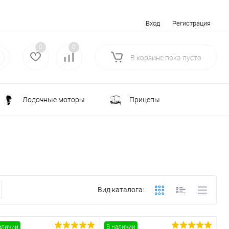
Вход
Регистрация
0
0
В корзине
пока
пусто
Лодочные моторы
Прицепы
Электротранспорт
Всё для туризма
ка
Водоснабжение и полив
Вид каталога:
лки
РАСПРОДАЖА
Строительство и ремонт
аличии
В наличии