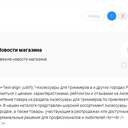
Назад
1
2
Запросить цену
Запросить цену
упить в 1
Сравнение
Купить в 1
Сравнение
клик
Новости магазина
 избранное
В избранное
вежие новости магазина
Недоступно
Недоступно
le="text-align: justify;">Аксессуары для триммеров в и других город
миться с ценами, характеристиками, рейтингом и отзывами на Аксе
етение товара из раздела Аксессуары для триммеров по привлекате
. В нашем каталоге представлен широкий ассортимент Аксессуары 
родаж, а также товары, участвующие в распродажах или доступные 
премиальные решения для профессионалов и любителей.<br><br />
 />