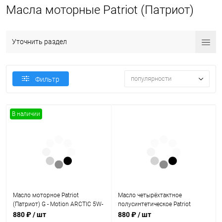
Масла моторные Patriot (Патриот)
Уточнить раздел
популярности
Фильтр
В наличии
Масло моторное Patriot
Масло четырёхтактное
(Патриот) G - Motion ARCTIC 5W-
полусинтетическое Patriot
30 (1л) полусинтетическое
(Патриот) SPECIFIC HIGH - TECH
880 ₽
/ шт
880 ₽
/ шт