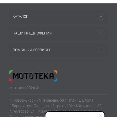
КАТАЛОГ
НАШИ ПРЕДЛОЖЕНИЯ
ПОМОЩЬ И СЕРВИСЫ
Мототека 2026 ©
г. Новосибирск, ул Писарева, 60 (1 эт.) - ТЦ БАЗА |
г.Барнаул (ул. Павловский тракт, 102 / Малахова, 122) |
г.Кемерово (ул. Тухачевского, 56) | г.Новокузнецк (ул.
Рудокопровая улица, 21) | г.Томск (ул. Клюева, 11В)