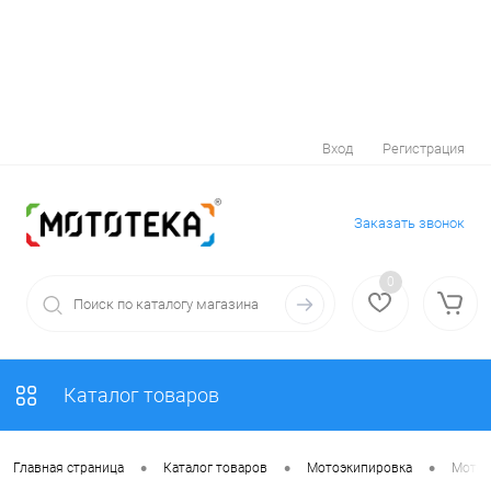
Вход
Регистрация
Заказать звонок
0
Каталог товаров
•
•
•
Главная страница
Каталог товаров
Мотоэкипировка
Мотоо