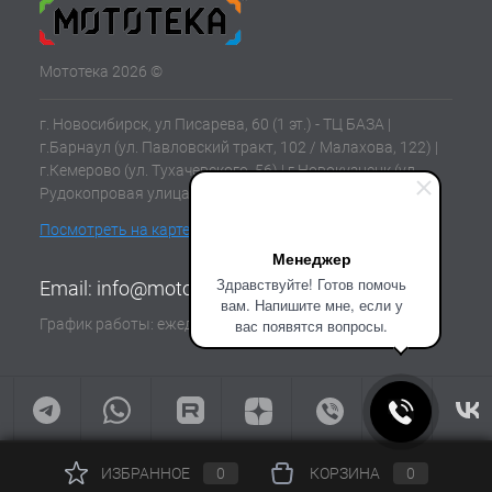
Мототека 2026 ©
г. Новосибирск, ул Писарева, 60 (1 эт.) - ТЦ БАЗА |
г.Барнаул (ул. Павловский тракт, 102 / Малахова, 122) |
г.Кемерово (ул. Тухачевского, 56) | г.Новокузнецк (ул.
Рудокопровая улица, 21) | г.Томск (ул. Клюева, 11В)
Посмотреть на карте
Менеджер
Здравствуйте! Готов помочь
Email:
info@mototeka.su
вам. Напишите мне, если у
График работы: ежедневно с 10:00 до 19:00
вас появятся вопросы.
ИЗБРАННОЕ
0
КОРЗИНА
0