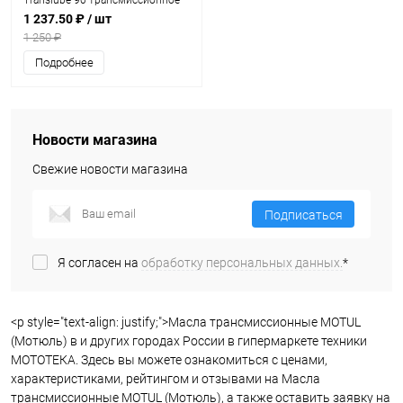
Translube 90 трансмиссионное
0.35л
1 237.50 ₽
/ шт
1 250 ₽
Подробнее
Новости магазина
Свежие новости магазина
Подписаться
Я согласен на
обработку персональных данных.
*
<p style="text-align: justify;">Масла трансмиссионные MOTUL
(Мотюль) в и других городах России в гипермаркете техники
МОТОТЕКА. Здесь вы можете ознакомиться с ценами,
характеристиками, рейтингом и отзывами на Масла
трансмиссионные MOTUL (Мотюль), а также оставить заявку на