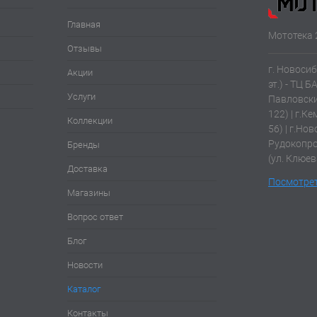
Главная
Мототека 
Отзывы
г. Новосиб
Акции
эт.) - ТЦ Б
Услуги
Павловски
122) | г.К
Коллекции
56) | г.Нов
Рудокопров
Бренды
(ул. Клюев
Доставка
Посмотрет
Магазины
Вопрос ответ
Блог
Новости
Каталог
Контакты