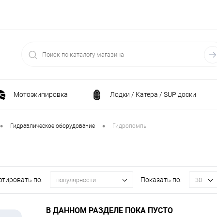
Мотоэкипировка
Лодки / Катера / SUP доски
Спортивные товары / Велосипеды / Самокаты
•
•
Гидравлическое оборудование
Гидропомпы
и
Генераторы и электростанции
Электрони
ртировать по:
Показать по:
популярности
30
Климатическая техника
Принадлежности для рыба
В ДАННОМ РАЗДЕЛЕ ПОКА ПУСТО
ние
Силовая техника
Станки