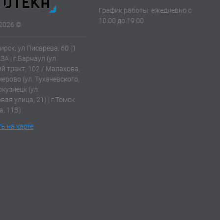
График работы: ежедневно с
10:00 до 19:00
2026 ©
ирск, ул Писарева, 60 (1
АЗА | г.Барнаул (ул.
й тракт, 102 / Малахова,
емерово (ул. Тухачевского,
окузнецк (ул.
ая улица, 21) | г.Томск
а, 11В)
ь на карте