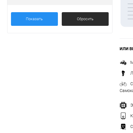
Товары первой необх
Показать
Сбросить
ИЛИ В
М
Л
С
Самок
Э
К
С