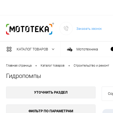
Заказать звонок
КАТАЛОГ ТОВАРОВ
Мототехника
Садовая техника
•
•
Главная страница
Каталог товаров
Строительство и ремонт
Гидропомпы
Масла и тех. жидкост
УТОЧНИТЬ РАЗДЕЛ
Со
Инструмент
Сварочное оборудова
ФИЛЬТР ПО ПАРАМЕТРАМ