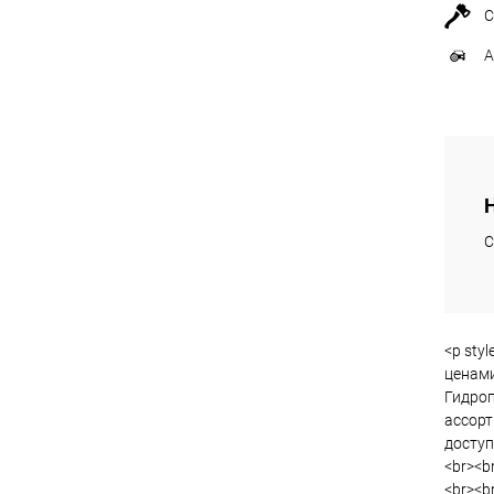
С
А
С
<p sty
ценами
Гидроп
ассорт
доступ
<br><br
<br><br