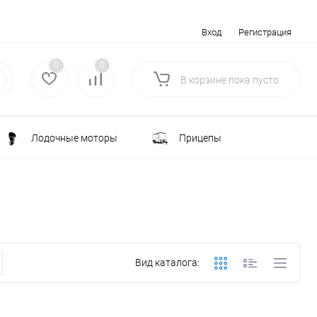
Вход
Регистрация
0
0
В корзине
пока
пусто
Лодочные моторы
Прицепы
Электротранспорт
Всё для туризма
ка
Водоснабжение и полив
Вид каталога:
лки
РАСПРОДАЖА
Строительство и ремонт