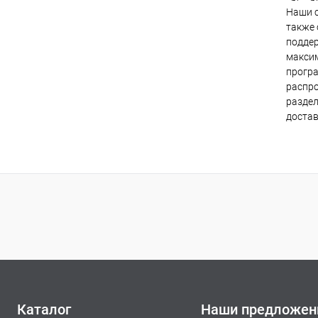
Наши с
также 
поддер
максим
програ
распро
раздел
достав
Каталог
Наши предложен